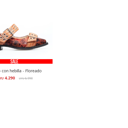
 con hebilla - Floreado
4.290
YU
6.990
UYU