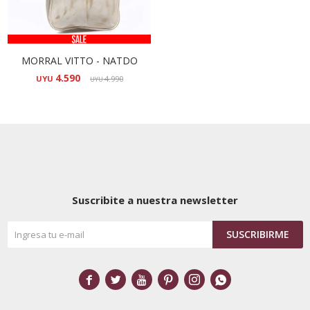
MORRAL VITTO - NATDO
4.590
UYU
4.990
UYU
Suscribite a nuestra newsletter
SUSCRIBIRME





