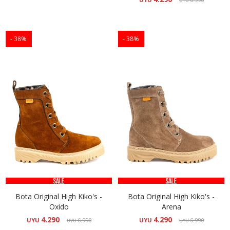
UYU
38
38
Bota Original High Kiko's -
Bota Original High Kiko's -
Oxido
Arena
4.290
4.290
UYU
6.990
UYU
6.990
UYU
UYU