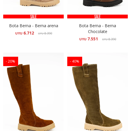
Bota Berna - Berna arena
Bota Berna - Berna
Chocolate
6.712
UYU
8.390
UYU
7.551
UYU
8.390
UYU
20
40