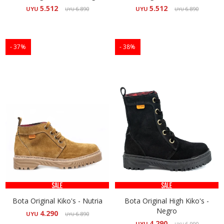
5.512
5.512
UYU
6.890
UYU
6.890
UYU
UYU
37
38
Bota Original Kiko's - Nutria
Bota Original High Kiko's -
Negro
4.290
UYU
6.890
UYU
4.290
UYU
6.990