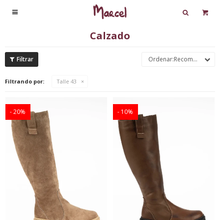

Calzado
Recomendados
Filtrando por:
Talle 43
20
10