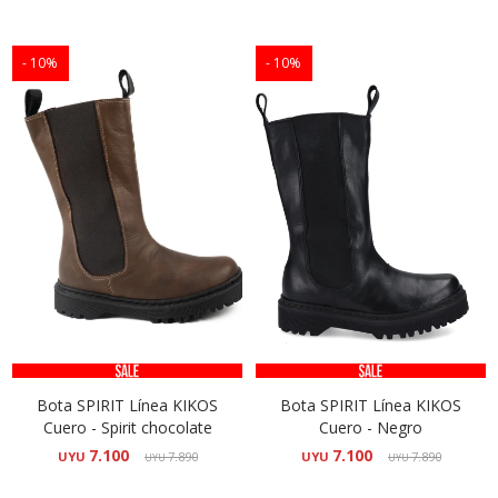
10
10
Bota SPIRIT Línea KIKOS
Bota SPIRIT Línea KIKOS
Cuero - Spirit chocolate
Cuero - Negro
7.100
7.100
UYU
7.890
UYU
7.890
UYU
UYU