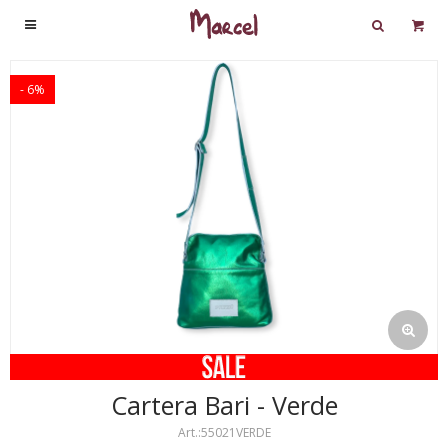

6
Cartera Bari - Verde
55021VERDE