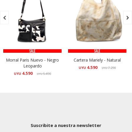


Morral Paris Nuevo - Negro
Cartera Mariely - Natural
Leopardo
4.590
UYU
7.290
UYU
4.590
UYU
5.490
UYU
Suscribite a nuestra newsletter