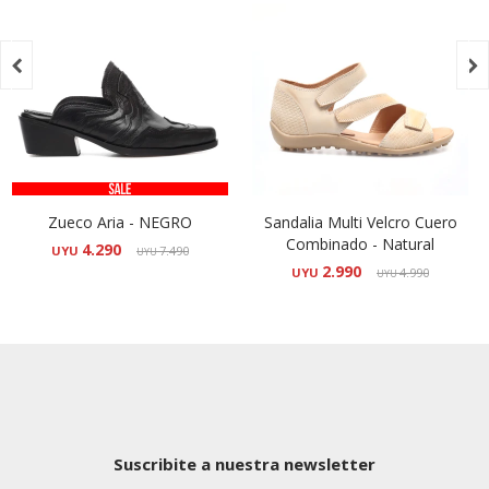


Zueco Aria - NEGRO
Sandalia Multi Velcro Cuero
Combinado - Natural
4.290
UYU
7.490
UYU
2.990
UYU
4.990
UYU
Suscribite a nuestra newsletter