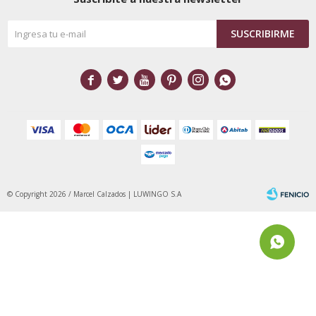
SUSCRIBIRME






© Copyright 2026 / Marcel Calzados | LUWINGO S.A
Fenicio