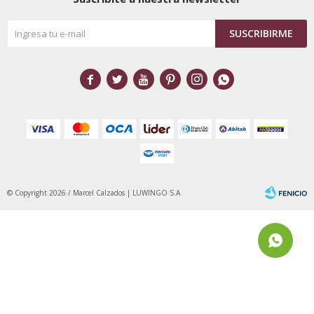
SUSCRIBIRME






© Copyright 2026 / Marcel Calzados | LUWINGO S.A
Fenicio