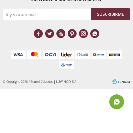
SUSCRIBIRME






© Copyright 2026 / Marcel Calzados | LUWINGO S.A
Fenicio