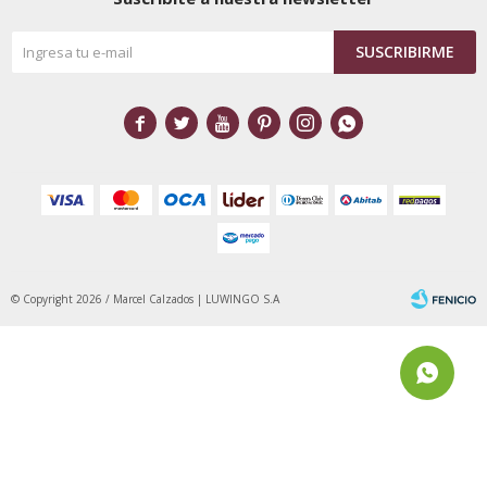
SUSCRIBIRME






© Copyright 2026 / Marcel Calzados | LUWINGO S.A
Fenicio