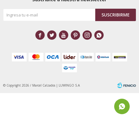
SUSCRIBIRME






© Copyright 2026 / Marcel Calzados | LUWINGO S.A
Fenicio