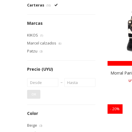
Carteras
(10)
Marcas
KIKOS
(1)
Marcel calzados
(6)
Patzu
(3)
Precio
(UYU)
Morral Par
U
OK
20
Color
Beige
(3)