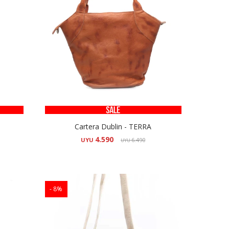
Cartera Dublin - TERRA
4.590
UYU
6.490
UYU
8