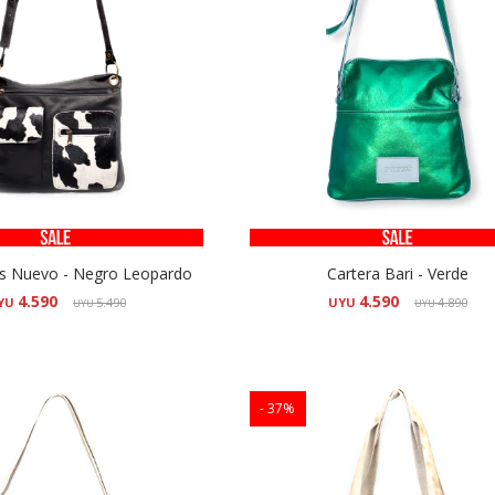
is Nuevo - Negro Leopardo
Cartera Bari - Verde
4.590
4.590
YU
5.490
UYU
4.890
UYU
UYU
37