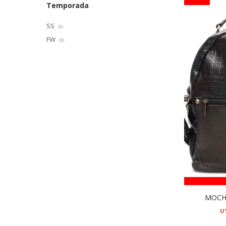
Temporada
SS
(6)
FW
(9)
MOCHI
U