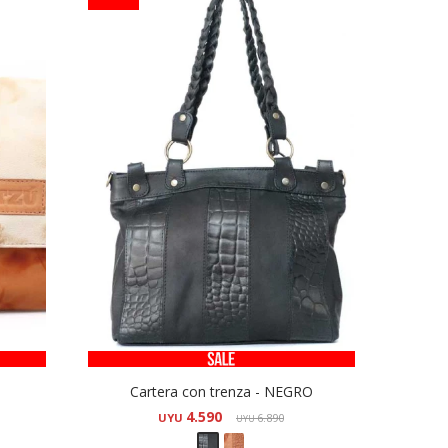
Cartera con trenza - NEGRO
4.590
UYU
6.890
UYU