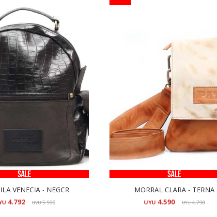
LA VENECIA - NEGCR
MORRAL CLARA - TERNA
4.792
4.590
YU
5.990
UYU
4.790
UYU
UYU