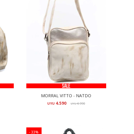
MORRAL VITTO - NATDO
4.590
UYU
4.990
UYU
33