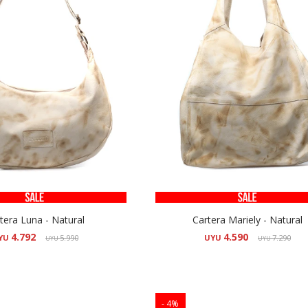
tera Luna - Natural
Cartera Mariely - Natural
4.792
4.590
YU
5.990
UYU
7.290
UYU
UYU
4