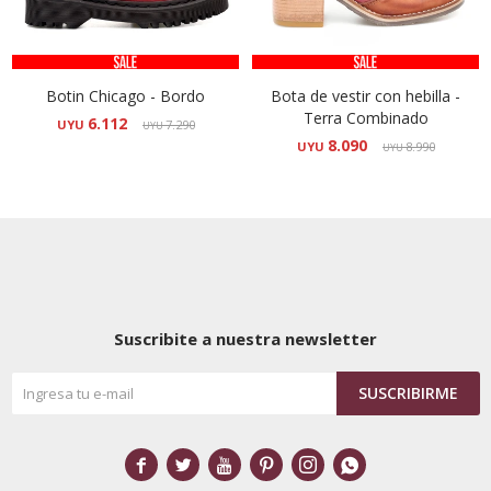
Botin Chicago - Bordo
Bota de vestir con hebilla -
Terra Combinado
6.112
UYU
7.290
UYU
8.090
UYU
8.990
UYU
Suscribite a nuestra newsletter
SUSCRIBIRME





