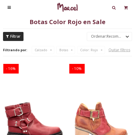

Botas Color Rojo en Sale
Recomendados
Quitar filtros
Filtrando por:
Calzado
Botas
Color:
Rojo
16
10