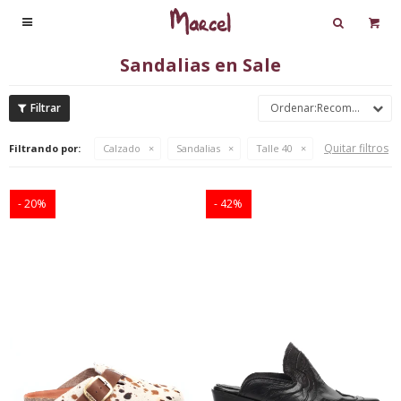

Sandalias en Sale
Recomendados
Quitar filtros
Filtrando por:
Calzado
Sandalias
Talle 40
20
42