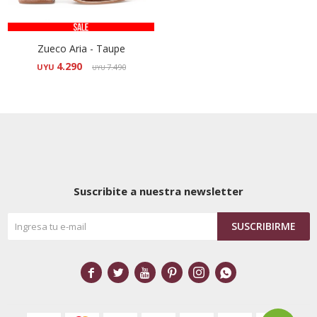
Zueco Aria - Taupe
4.290
UYU
7.490
UYU
Suscribite a nuestra newsletter
SUSCRIBIRME





