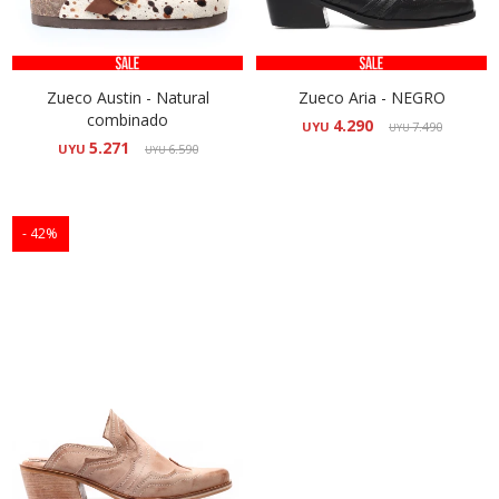
Zueco Austin - Natural
Zueco Aria - NEGRO
combinado
4.290
UYU
7.490
UYU
5.271
UYU
6.590
UYU
42