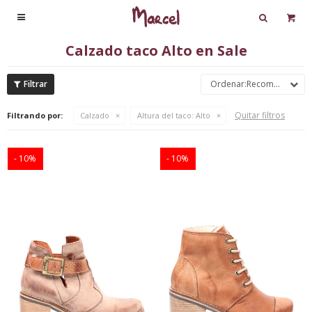

Calzado taco Alto en Sale
Recomendados
Quitar filtros
Filtrando por:
Calzado
Altura del taco:
Alto
10
10