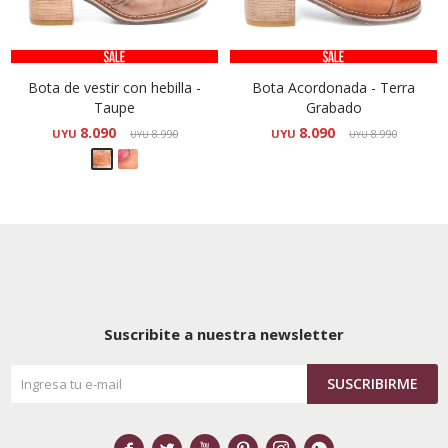
Bota de vestir con hebilla -
Bota Acordonada - Terra
Taupe
Grabado
8.090
8.090
UYU
8.990
UYU
8.990
UYU
UYU
Suscribite a nuestra newsletter
SUSCRIBIRME