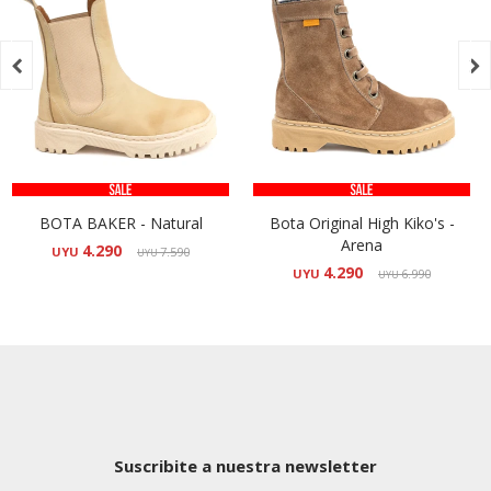


BOTA BAKER - Natural
Bota Original High Kiko's -
Arena
4.290
UYU
7.590
UYU
4.290
UYU
6.990
UYU
Suscribite a nuestra newsletter