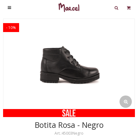

10
Botita Rosa - Negro
45003Negro