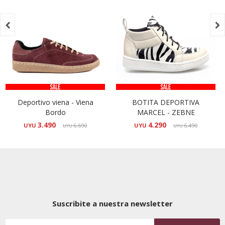


Deportivo viena - Viena
BOTITA DEPORTIVA
Bordo
MARCEL - ZEBNE
3.490
4.290
UYU
6.690
UYU
6.490
UYU
UYU
Suscribite a nuestra newsletter