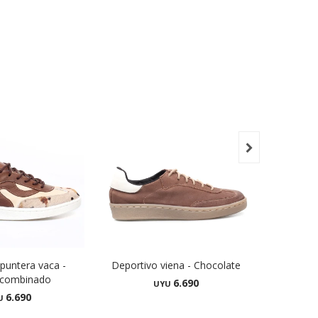

puntera vaca -
Deportivo viena - Chocolate
Dep
 combinado
6.690
UYU
6.690
U