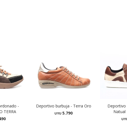
ordonado -
Deportivo burbuja - Terra Oro
Deportivo 
O TERRA
Natual
5.790
UYU
490
UY