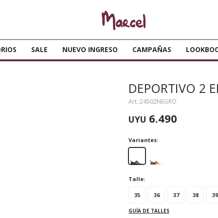
RIOS
SALE
NUEVO INGRESO
CAMPAÑAS
LOOKBO
DEPORTIVO 2 E
24502NEGRO
6.490
UYU
Variantes:
Talle:
35
36
37
38
39
GUÍA DE TALLES