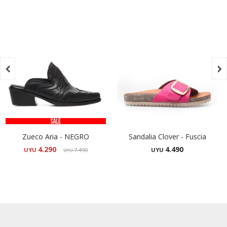


Zueco Aria - NEGRO
Sandalia Clover - Fuscia
4.290
4.490
UYU
7.490
UYU
UYU