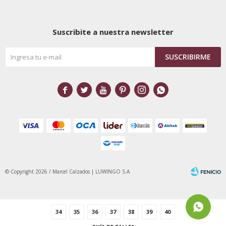
Suscribite a nuestra newsletter
SUSCRIBIRME






© Copyright 2026 / Marcel Calzados | LUWINGO S.A
34
35
36
37
38
39
40