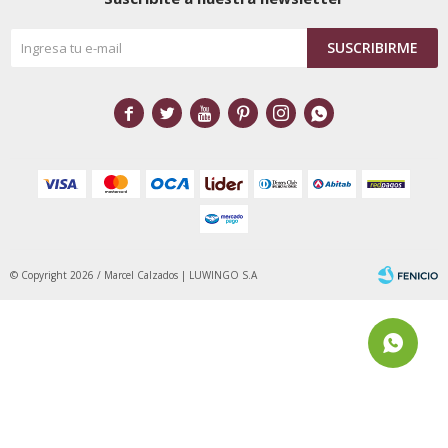
SUSCRIBIRME






© Copyright 2026 / Marcel Calzados | LUWINGO S.A
Fenicio