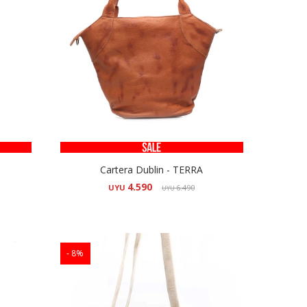
Cartera Dublin - TERRA
4.590
UYU
6.490
UYU
8