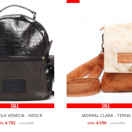
LA VENECIA - NEGCR
MORRAL CLARA - TERNA
4.792
4.590
YU
5.990
UYU
4.790
UYU
UYU