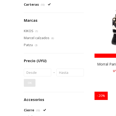
Carteras
(10)
Marcas
KIKOS
(1)
Marcel calzados
(6)
Patzu
(3)
Precio
(UYU)
Morral Par
U
OK
20
Accesorios
Cierre
(10)