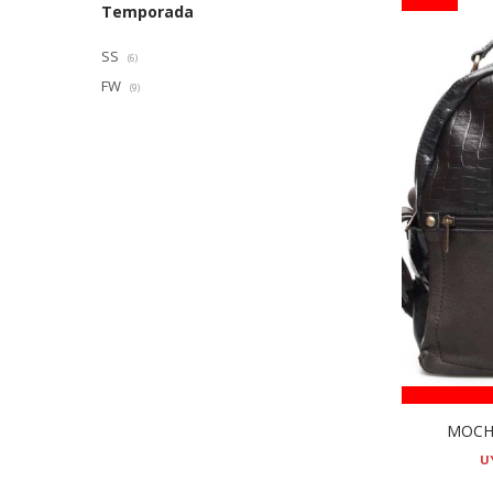
Temporada
SS
(6)
FW
(9)
MOCHI
U