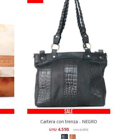
Cartera con trenza - NEGRO
4.590
UYU
6.890
UYU