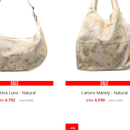
tera Luna - Natural
Cartera Mariely - Natural
4.792
4.590
YU
5.990
UYU
7.290
UYU
UYU
4