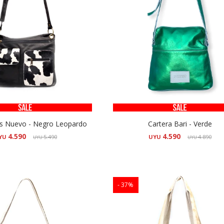
is Nuevo - Negro Leopardo
Cartera Bari - Verde
4.590
4.590
YU
5.490
UYU
4.890
UYU
UYU
37