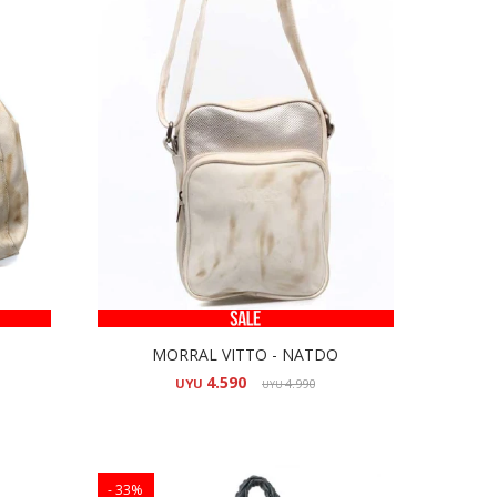
MORRAL VITTO - NATDO
4.590
UYU
4.990
UYU
33