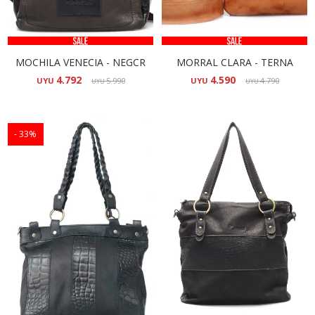
MOCHILA VENECIA - NEGCR
MORRAL CLARA - TERNA
4.792
4.590
UYU
5.990
UYU
4.790
UYU
UYU
33