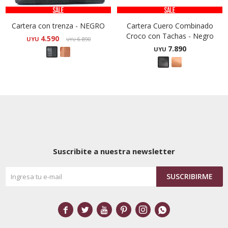
Cartera con trenza - NEGRO
Cartera Cuero Combinado
Croco con Tachas - Negro
4.590
UYU
6.890
UYU
7.890
UYU
Suscribite a nuestra newsletter
SUSCRIBIRME





