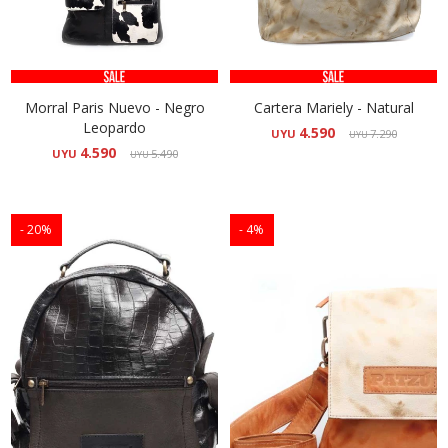
Morral Paris Nuevo - Negro
Cartera Mariely - Natural
Leopardo
4.590
UYU
7.290
UYU
4.590
UYU
5.490
UYU
20
4