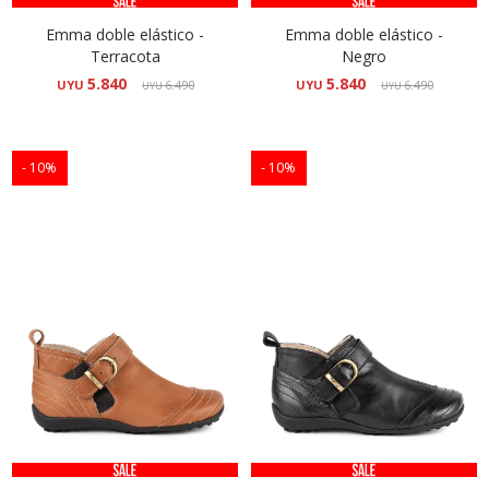
Emma doble elástico -
Emma doble elástico -
Terracota
Negro
5.840
5.840
UYU
6.490
UYU
6.490
UYU
UYU
10
10