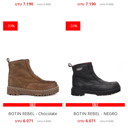
7.190
7.190
UYU
7.990
UYU
7.990
UYU
UYU
20
20
BOTIN REBEL - Chocolate
BOTIN REBEL - NEGRO
6.071
6.071
UYU
7.590
UYU
7.590
UYU
UYU