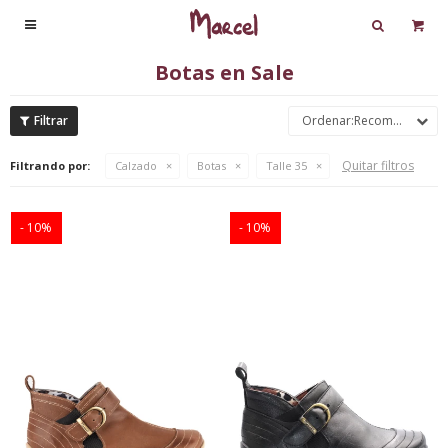

Botas en Sale
Recomendados
Quitar filtros
Filtrando por:
Calzado
Botas
Talle 35
10
10