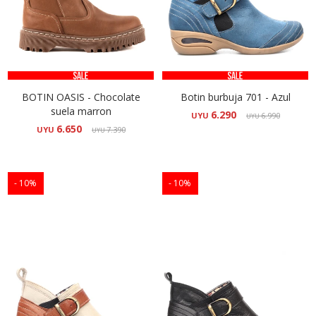
BOTIN OASIS - Chocolate
Botin burbuja 701 - Azul
suela marron
6.290
UYU
6.990
UYU
6.650
UYU
7.390
UYU
10
10