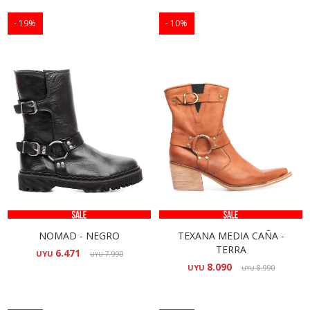
19
10
NOMAD - NEGRO
TEXANA MEDIA CAÑA -
TERRA
6.471
UYU
7.990
UYU
8.090
UYU
8.990
UYU