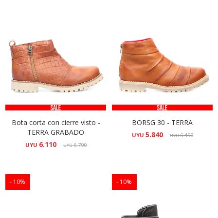
Bota corta con cierre visto -
BORSG 30 - TERRA
TERRA GRABADO
5.840
UYU
6.490
UYU
6.110
UYU
6.790
UYU
10
10