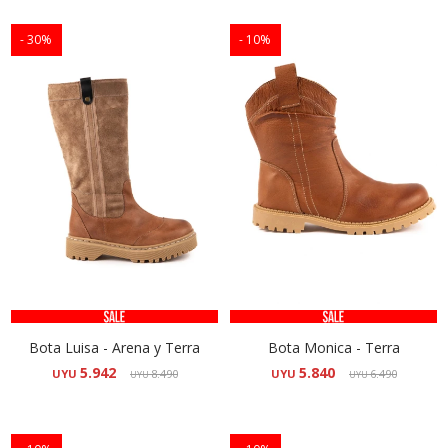
30
10
Bota Luisa - Arena y Terra
Bota Monica - Terra
5.942
5.840
UYU
8.490
UYU
6.490
UYU
UYU