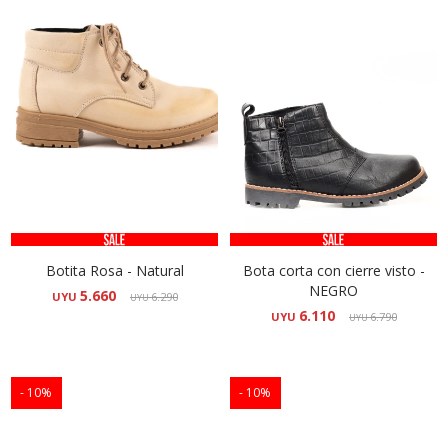
Botita Rosa - Natural
Bota corta con cierre visto -
NEGRO
5.660
UYU
6.290
UYU
6.110
UYU
6.790
UYU
10
10