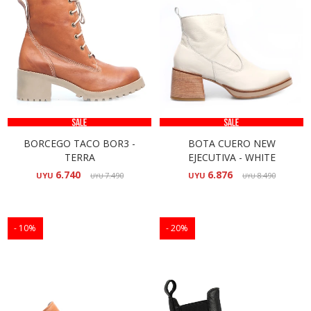
BORCEGO TACO BOR3 -
BOTA CUERO NEW
TERRA
EJECUTIVA - WHITE
6.740
6.876
UYU
7.490
UYU
8.490
UYU
UYU
10
20