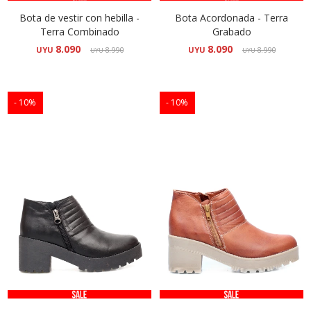
Bota de vestir con hebilla -
Bota Acordonada - Terra
Terra Combinado
Grabado
8.090
8.090
UYU
8.990
UYU
8.990
UYU
UYU
10
10