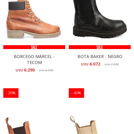
BORCEGO MARCEL -
BOTA BAKER - NEGRO
TECOM
6.072
UYU
7.590
UYU
6.290
UYU
6.990
UYU
20
43