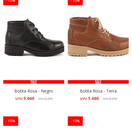
10
10
Botita Rosa - Negro
Botita Rosa - Terra
5.660
5.660
UYU
6.290
UYU
6.290
UYU
UYU
10
10