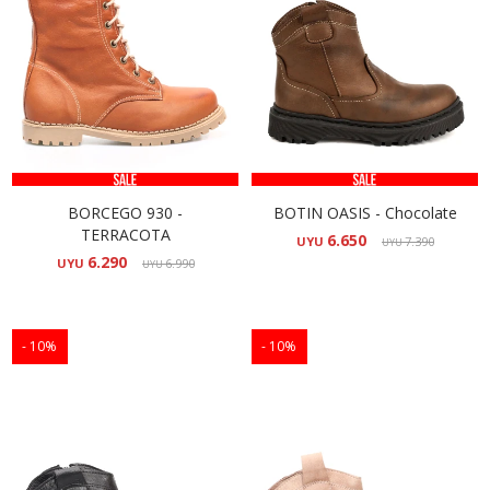
BORCEGO 930 -
BOTIN OASIS - Chocolate
TERRACOTA
6.650
UYU
7.390
UYU
6.290
UYU
6.990
UYU
10
10