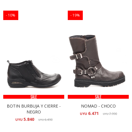
10
19
BOTIN BURBUJA Y CIERRE -
NOMAD - CHOCO
NEGRO
6.471
UYU
7.990
UYU
5.840
UYU
6.490
UYU