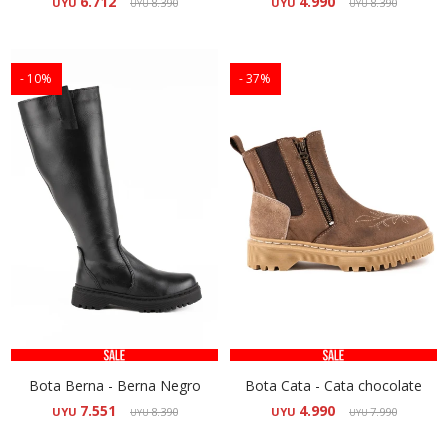
6.712
4.990
UYU
8.390
UYU
8.390
UYU
UYU
10
37
Bota Berna - Berna Negro
Bota Cata - Cata chocolate
7.551
4.990
UYU
8.390
UYU
7.990
UYU
UYU