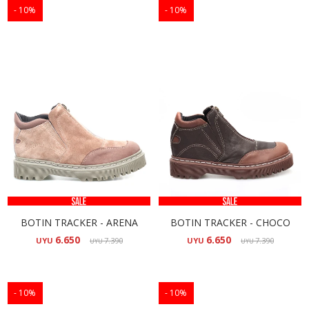
10
10
BOTIN TRACKER - ARENA
BOTIN TRACKER - CHOCO
6.650
6.650
UYU
7.390
UYU
7.390
UYU
UYU
10
10