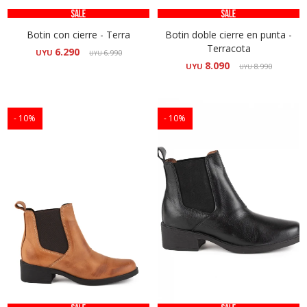
Botin con cierre - Terra
Botin doble cierre en punta -
Terracota
6.290
UYU
6.990
UYU
8.090
UYU
8.990
UYU
10
10