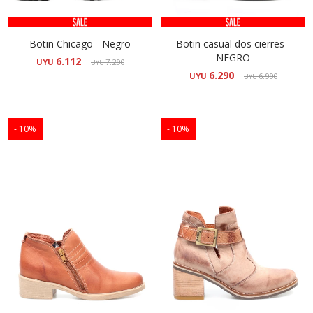
Botin Chicago - Negro
Botin casual dos cierres -
NEGRO
6.112
UYU
7.290
UYU
6.290
UYU
6.990
UYU
10
10