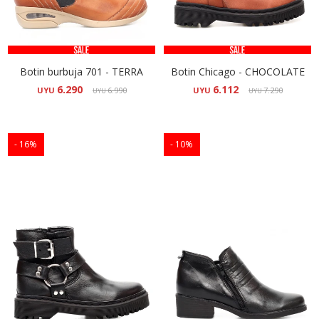
Botin burbuja 701 - TERRA
Botin Chicago - CHOCOLATE
6.290
6.112
UYU
6.990
UYU
7.290
UYU
UYU
16
10