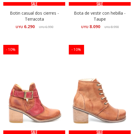
Botin casual dos cierres -
Bota de vestir con hebilla -
Terracota
Taupe
6.290
8.090
UYU
6.990
UYU
8.990
UYU
UYU
10
10