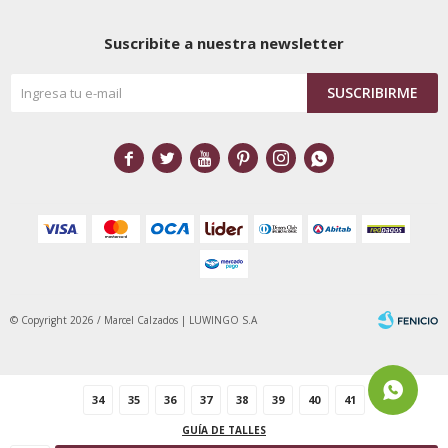
Suscribite a nuestra newsletter
SUSCRIBIRME






© Copyright 2026 / Marcel Calzados | LUWINGO S.A
34
35
36
37
38
39
40
41
GUÍA DE TALLES