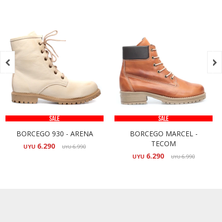


BORCEGO 930 - ARENA
BORCEGO MARCEL -
TECOM
6.290
UYU
6.990
UYU
6.290
UYU
6.990
UYU