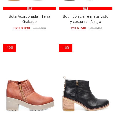
Bota Acordonada - Terra
Botin con cierre metal visto
Grabado
y costuras - Negro
8.090
6.740
UYU
8.990
UYU
7.490
UYU
UYU
10
10