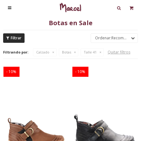

Botas en Sale
Recomendados
Quitar filtros
Filtrando por:
Calzado
Botas
Talle 41
10
10