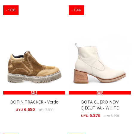
10
19
BOTIN TRACKER - Verde
BOTA CUERO NEW
EJECUTIVA - WHITE
6.650
UYU
7.390
UYU
6.876
UYU
8.490
UYU