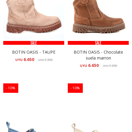
BOTIN OASIS - TAUPE
BOTIN OASIS - Chocolate
suela marron
6.650
UYU
7.390
UYU
6.650
UYU
7.390
UYU
10
10