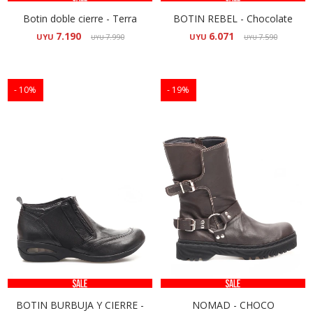
Botin doble cierre - Terra
BOTIN REBEL - Chocolate
7.190
6.071
UYU
7.990
UYU
7.590
UYU
UYU
10
19
BOTIN BURBUJA Y CIERRE -
NOMAD - CHOCO