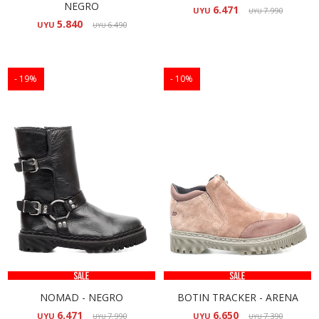
NEGRO
6.471
UYU
7.990
UYU
5.840
UYU
6.490
UYU
19
10
NOMAD - NEGRO
BOTIN TRACKER - ARENA
6.471
6.650
UYU
7.990
UYU
7.390
UYU
UYU