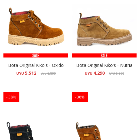
Bota Original Kiko's - Oxido
Bota Original Kiko's - Nutria
5.512
4.290
UYU
6.890
UYU
6.890
UYU
UYU
38
38