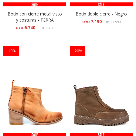
Botin con cierre metal visto
Botin doble cierre - Negro
y costuras - TERRA
7.190
UYU
7.990
UYU
6.740
UYU
7.490
UYU
10
20