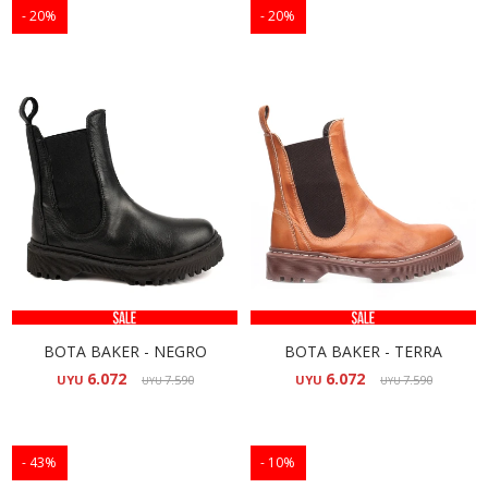
20
20
BOTA BAKER - NEGRO
BOTA BAKER - TERRA
6.072
6.072
UYU
7.590
UYU
7.590
UYU
UYU
43
10