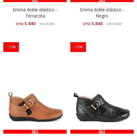
Emma doble elástico -
Emma doble elástico -
Terracota
Negro
5.840
5.840
UYU
6.490
UYU
6.490
UYU
UYU
10
10