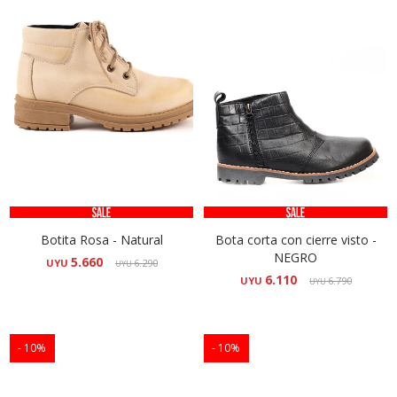
Botita Rosa - Natural
Bota corta con cierre visto -
NEGRO
5.660
UYU
6.290
UYU
6.110
UYU
6.790
UYU
10
10