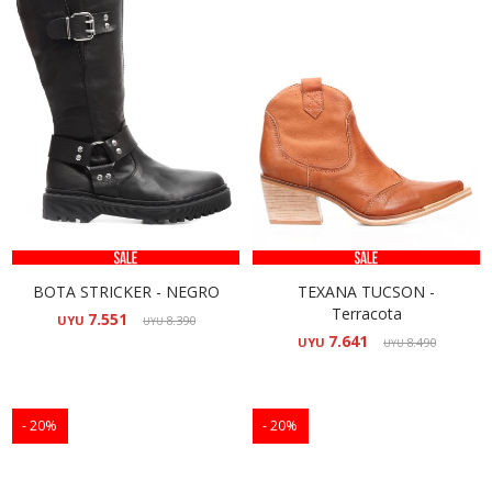
BOTA STRICKER - NEGRO
TEXANA TUCSON -
Terracota
7.551
UYU
8.390
UYU
7.641
UYU
8.490
UYU
20
20