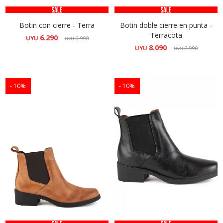
Botin con cierre - Terra
Botin doble cierre en punta -
Terracota
6.290
UYU
6.990
UYU
8.090
UYU
8.990
UYU
10
10