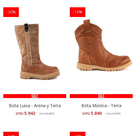
30
10
Bota Luisa - Arena y Terra
Bota Monica - Terra
5.942
5.840
UYU
8.490
UYU
6.490
UYU
UYU