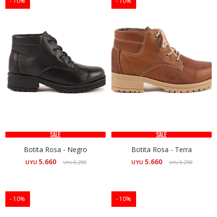
10
10
Botita Rosa - Negro
Botita Rosa - Terra
5.660
5.660
UYU
6.290
UYU
6.290
UYU
UYU
10
10