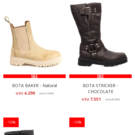
BOTA BAKER - Natural
BOTA STRICKER -
CHOCOLATE
4.290
UYU
7.590
UYU
7.551
UYU
8.390
UYU
10
10