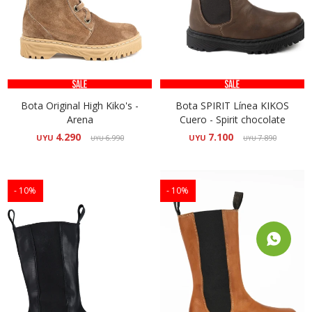
Bota Original High Kiko's -
Bota SPIRIT Línea KIKOS
Arena
Cuero - Spirit chocolate
4.290
7.100
UYU
6.990
UYU
7.890
UYU
UYU
10
10