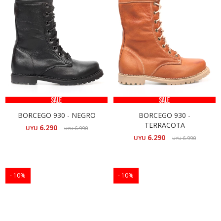
BORCEGO 930 - NEGRO
BORCEGO 930 -
TERRACOTA
6.290
UYU
6.990
UYU
6.290
UYU
6.990
UYU
10
10