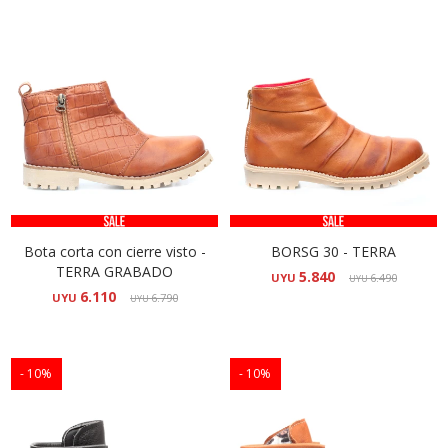
Bota corta con cierre visto -
BORSG 30 - TERRA
TERRA GRABADO
5.840
UYU
6.490
UYU
6.110
UYU
6.790
UYU
10
10