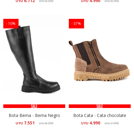
6.712
4.990
UYU
8.390
UYU
8.390
UYU
UYU
10
37
Bota Berna - Berna Negro
Bota Cata - Cata chocolate
7.551
4.990
UYU
8.390
UYU
7.990
UYU
UYU