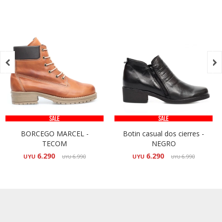


BORCEGO MARCEL -
Botin casual dos cierres -
TECOM
NEGRO
6.290
6.290
UYU
6.990
UYU
6.990
UYU
UYU