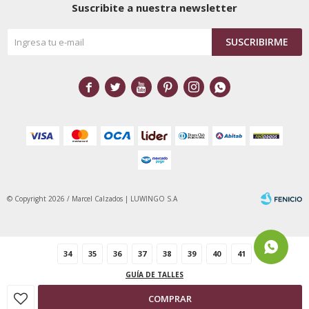
Suscribite a nuestra newsletter
SUSCRIBIRME






© Copyright 2026 / Marcel Calzados | LUWINGO S.A
34
35
36
37
38
39
40
41
GUÍA DE TALLES
Fenicio
COMPRAR