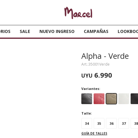
RIOS
SALE
NUEVO INGRESO
CAMPAÑAS
LOOKBO
Alpha - Verde
35001Verde
6.990
UYU
Variantes:
Talle:
34
35
36
37
38
GUÍA DE TALLES