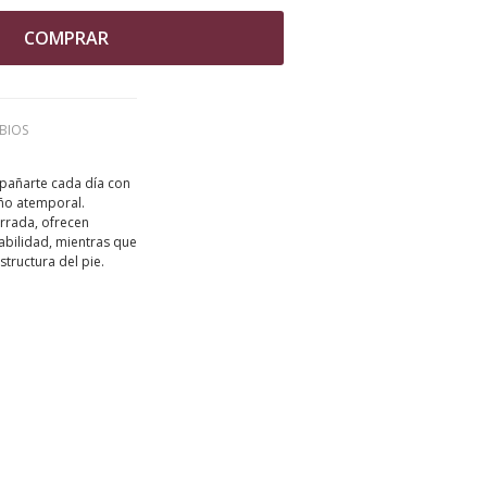
COMPRAR
BIOS
añarte cada día con
ño atemporal.
orrada, ofrecen
abilidad, mientras que
tructura del pie.