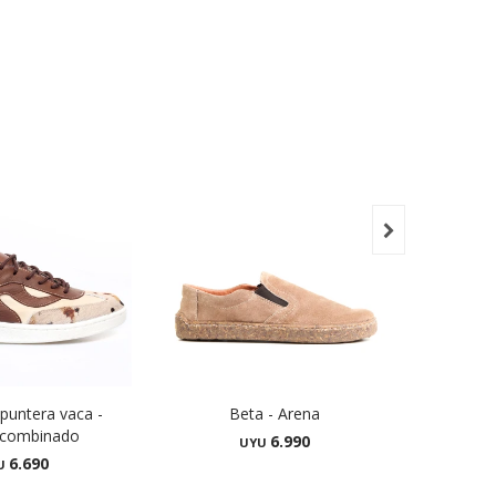

puntera vaca -
Beta - Arena
D
 combinado
6.990
UYU
6.690
U