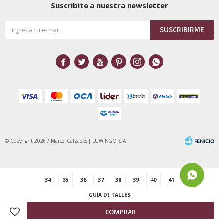
Suscribite a nuestra newsletter
SUSCRIBIRME






© Copyright 2026 / Marcel Calzados | LUWINGO S.A
34
35
36
37
38
39
40
41
GUÍA DE TALLES
Fenicio
COMPRAR