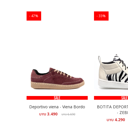
47
33
Deportivo viena - Viena Bordo
BOTITA DEPOR
- ZEB
3.490
UYU
6.690
UYU
4.290
UYU