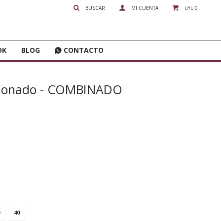
0
UYU
OK
BLOG
CONTACTO
rdonado - COMBINADO
40