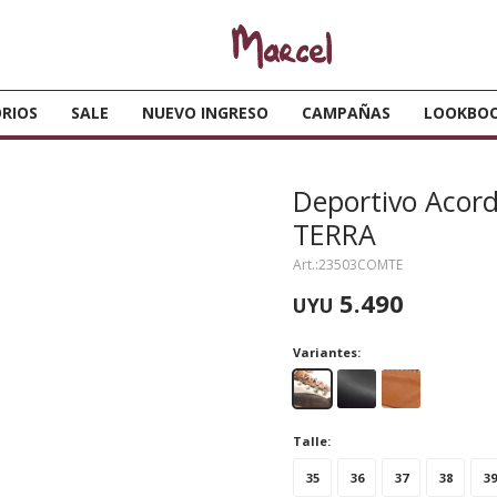
RIOS
SALE
NUEVO INGRESO
CAMPAÑAS
LOOKBO
Deportivo Aco
TERRA
23503COMTE
5.490
UYU
Variantes:
Talle:
35
36
37
38
39