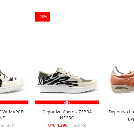
28
TIVA MARCEL
Deportivo Cuero - ZEBRA
Deportivo bu
NE
NEGRO
UY
4.290
6.490
UYU
5.990
UYU
UYU