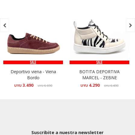


Deportivo viena - Viena
BOTITA DEPORTIVA
Bordo
MARCEL - ZEBNE
3.490
4.290
UYU
6.690
UYU
6.490
UYU
UYU
Suscribite a nuestra newsletter