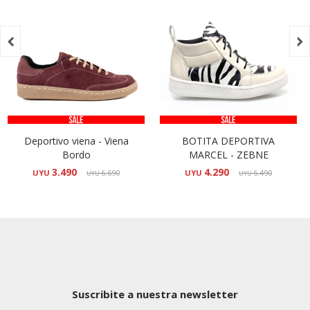


Deportivo viena - Viena
BOTITA DEPORTIVA
Bordo
MARCEL - ZEBNE
3.490
4.290
UYU
6.690
UYU
6.490
UYU
UYU
Suscribite a nuestra newsletter